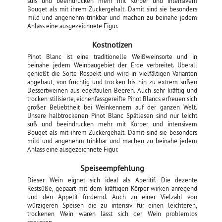
süß und beeindrucken mehr mit Körper und intensivem
Bouqet als mit ihrem Zuckergehalt. Damit sind sie besonders
mild und angenehm trinkbar und machen zu beinahe jedem
Anlass eine ausgezeichnete Figur.
Kostnotizen
Pinot Blanc ist eine traditionelle Weißweinsorte und in
beinahe jedem Weinbaugebiet der Erde verbreitet. Überall
genießt die Sorte Respekt und wird in vielfältigen Varianten
angebaut, von fruchtig und trocken bis hin zu extrem süßen
Dessertweinen aus edelfaulen Beeren. Auch sehr kräftig und
trocken stilisierte, eichenfassgereifte Pinot Blancs erfreuen sich
großer Beliebtheit bei Weinkennern auf der ganzen Welt.
Unsere halbtrockenen Pinot Blanc Spätlesen sind nur leicht
süß und beeindrucken mehr mit Körper und intensivem
Bouqet als mit ihrem Zuckergehalt. Damit sind sie besonders
mild und angenehm trinkbar und machen zu beinahe jedem
Anlass eine ausgezeichnete Figur.
Speiseempfehlung
Dieser Wein eignet sich ideal als Aperitif. Die dezente
Restsüße, gepaart mit dem kräftigen Körper wirken anregend
und den Appetit fördernd. Auch zu einer Vielzahl von
würzigeren Speisen die zu intensiv für einen leichteren,
trockenen Wein wären lässt sich der Wein problemlos