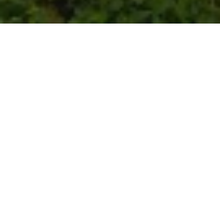
Haller Weinkost
Alle Veranstaltungen
Beginnt: Samstag, 4 Juli - 14:00 h
Endet: Sonntag, 5 Juli - 22:00 h
Ort: In Hall in Tirol, am Stiftsplatz und bei
verschiedenen Gastronomen
Weinkost in der schönen Altstadt von Hall in
Tirol.